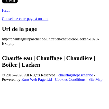
Haut
Conseillez cette page à un ami
Url de la page
http://chauffagistepascher.be/Entretien/chaudiere-Laeken-1020-
Bxl.php
Chauffe eau | Chauffage | Chaudière |
Boiler | Laeken
© 2016–2026 All Rights Reserved ·
chauffagistepascher.be
-
Powered by
Euro Web Page Ltd
-
Cookies Conditions
-
Site Map