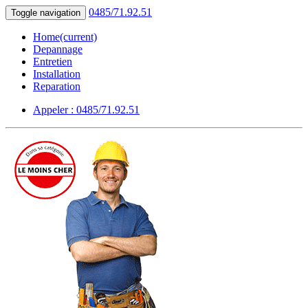
0485/71.92.51
Toggle navigation
Home
(current)
Depannage
Entretien
Installation
Reparation
Appeler : 0485/71.92.51