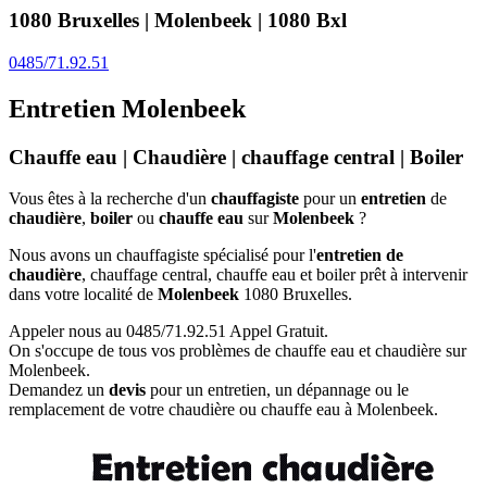
1080 Bruxelles | Molenbeek | 1080 Bxl
0485/71.92.51
Entretien Molenbeek
Chauffe eau | Chaudière | chauffage central | Boiler
Vous êtes à la recherche d'un
chauffagiste
pour un
entretien
de
chaudière
,
boiler
ou
chauffe eau
sur
Molenbeek
?
Nous avons un chauffagiste spécialisé pour l'
entretien de
chaudière
, chauffage central, chauffe eau et boiler prêt à intervenir
dans votre localité de
Molenbeek
1080 Bruxelles.
Appeler nous au 0485/71.92.51 Appel Gratuit
.
On s'occupe de tous vos problèmes de chauffe eau et chaudière sur
Molenbeek.
Demandez un
devis
pour un entretien, un dépannage ou le
remplacement de votre chaudière ou chauffe eau à Molenbeek.