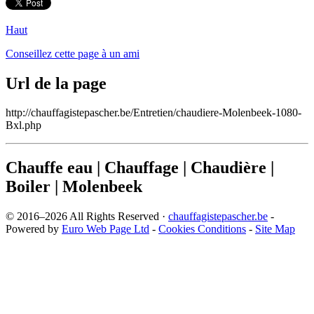
Haut
Conseillez cette page à un ami
Url de la page
http://chauffagistepascher.be/Entretien/chaudiere-Molenbeek-1080-
Bxl.php
Chauffe eau | Chauffage | Chaudière |
Boiler | Molenbeek
© 2016–2026 All Rights Reserved ·
chauffagistepascher.be
-
Powered by
Euro Web Page Ltd
-
Cookies Conditions
-
Site Map