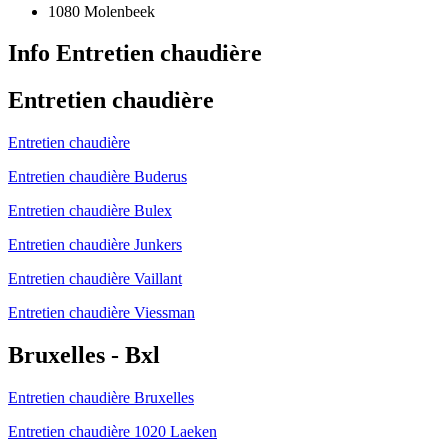
1080 Molenbeek
Info Entretien chaudière
Entretien chaudière
Entretien chaudière
Entretien chaudière Buderus
Entretien chaudière Bulex
Entretien chaudière Junkers
Entretien chaudière Vaillant
Entretien chaudière Viessman
Bruxelles - Bxl
Entretien chaudière Bruxelles
Entretien chaudière 1020 Laeken