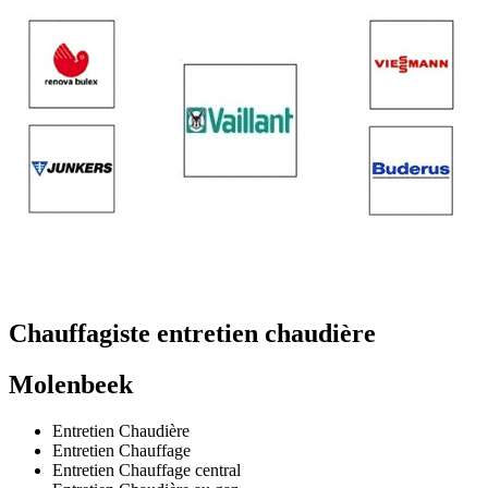
Chauffagiste entretien chaudière
Molenbeek
Entretien Chaudière
Entretien Chauffage
Entretien Chauffage central